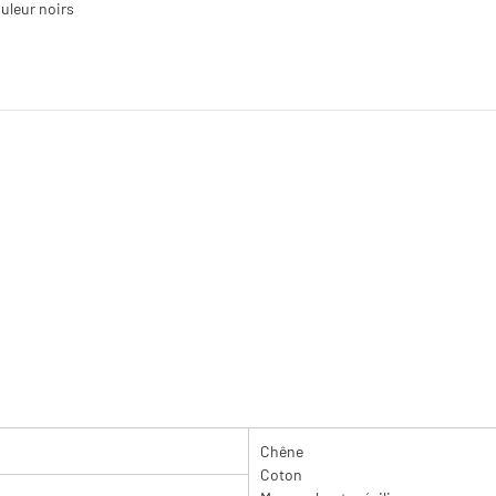
ouleur noirs
Chêne
Coton