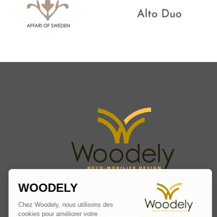
contact@woodely.com
15 chemin Angénieux
42340 Veauche
0669319978