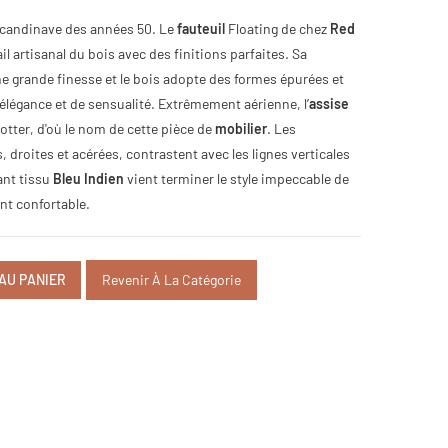
scandinave des années 50. Le
fauteuil
Floating de chez
Red
il artisanal du bois avec des finitions parfaites. Sa
ne grande finesse et le bois adopte des formes épurées et
'élégance et de sensualité. Extrêmement aérienne, l’
assise
otter, d'où le nom de cette pièce de
mobilier
. Les
 droites et acérées, contrastent avec les lignes verticales
ant tissu
Bleu Indien
vient terminer le style impeccable de
ent confortable.
AU PANIER
Revenir À La Catégorie