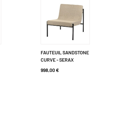
FAUTEUIL SANDSTONE
FA
CURVE - SERAX
WH
998,00 €
99