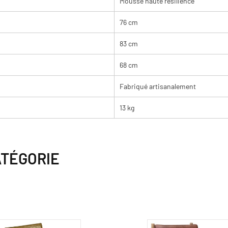
Mousse haute résilience
76 cm
83 cm
68 cm
Fabriqué artisanalement
13 kg
ATÉGORIE