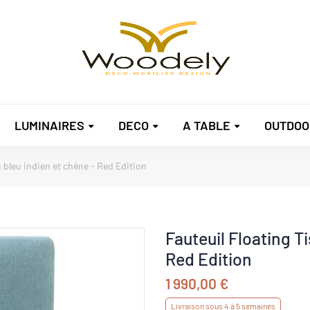
LUMINAIRES
DECO
A TABLE
OUTDOO
u bleu indien et chêne - Red Edition
Fauteuil Floating Ti
Red Edition
1 990,00 €
Livraison sous 4 à 5 semaines